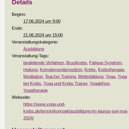
Details
Beginn:
17.06.2024 um 9:00
Ende:
21.06.2024 um 15:00
Veranstaltungskategorie:
Ausbildung
Veranstaltung-Tags:
begleitende Verfahren
,
Brustkrebs
,
Fatigue-Syndrom
,
Heilung
,
Komplementärmedizin
,
Krebs
,
Krebstherapie
,
Meditation
,
Teacher Training
,
Weiterbildung
,
Yoga
,
Yoga
bei Krebs
,
Yoga und Krebs Trainer
,
Yogalehrer
,
Yogatherapie
Webseite:
https://www.yoga-und-
krebs.de/termin/kompaktausbildung-im-taunus-juni-mai-
2024/