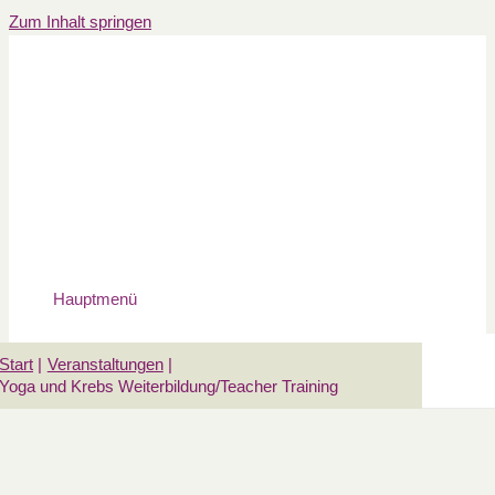
Zum Inhalt springen
Hauptmenü
Start
Veranstaltungen
Yoga und Krebs Weiterbildung/Teacher Training