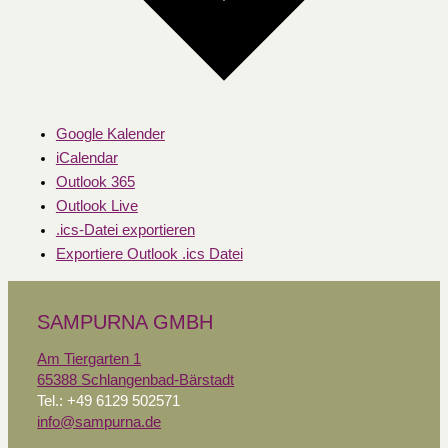
Google Kalender
iCalendar
Outlook 365
Outlook Live
.ics-Datei exportieren
Exportiere Outlook .ics Datei
SAMPURNA GMBH
Am Tiergarten 1
65388 Schlangenbad-Bärstadt
Tel.: +49 6129 502571
info@sampurna.de