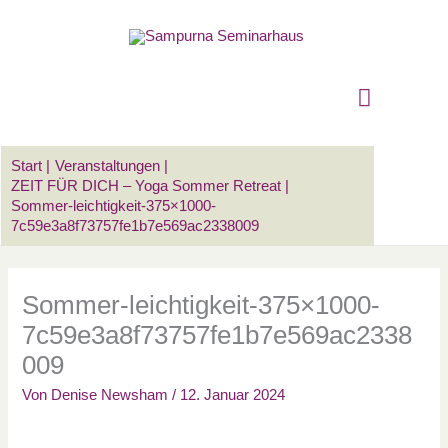
Zum
Suchen …
Hauptm
Inhalt
springen
Start
Veranstaltungen
ZEIT FÜR DICH – Yoga Sommer Retreat
Sommer-leichtigkeit-375×1000-
7c59e3a8f73757fe1b7e569ac2338009
Sommer-leichtigkeit-375×1000-
7c59e3a8f73757fe1b7e569ac2338
009
Von
Denise Newsham
/
12. Januar 2024