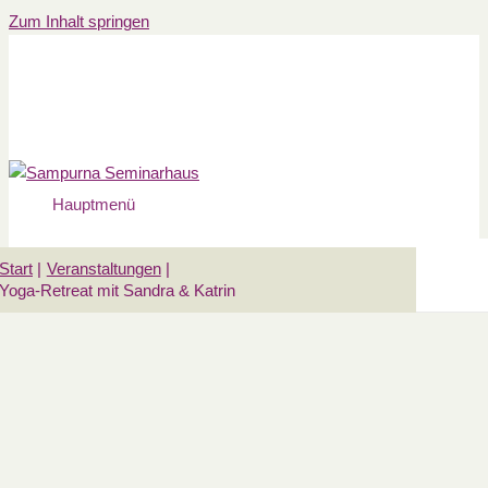
Zum Inhalt springen
Hauptmenü
Start
Veranstaltungen
Yoga-Retreat mit Sandra & Katrin