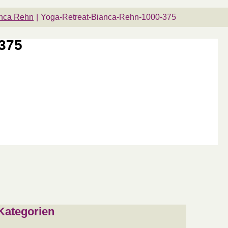
anca Rehn
Yoga-Retreat-Bianca-Rehn-1000-375
375
Kategorien