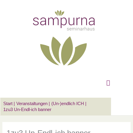
Zum
Suchen …
Hauptm
Inhalt
springen
Start
Veranstaltungen
(Un-)endlich ICH
1zu3 Un-Endl-ich banner
1zu3 Un-Endl-ich banner