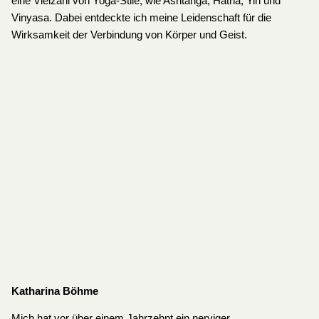
eine Vielzahl von Yoga-Stile, wie Ashtanga, Hatha, Yin und
Vinyasa. Dabei entdeckte ich meine Leidenschaft für die
Wirksamkeit der Verbindung von Körper und Geist.
Katharina Böhme
Mich hat vor über einem Jahrzehnt ein nerviger