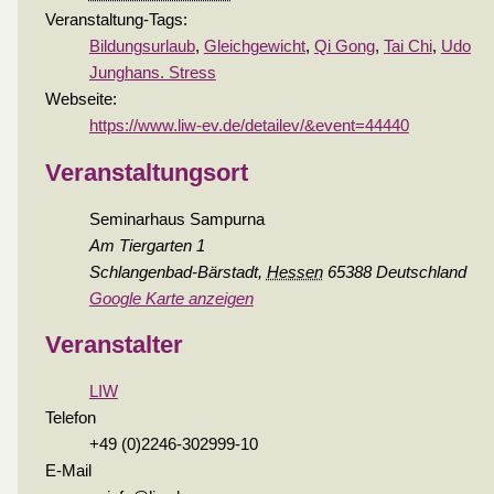
Veranstaltung-Tags:
Bildungsurlaub
,
Gleichgewicht
,
Qi Gong
,
Tai Chi
,
Udo
Junghans. Stress
Webseite:
https://www.liw-ev.de/detailev/&event=44440
Veranstaltungsort
Seminarhaus Sampurna
Am Tiergarten 1
Schlangenbad-Bärstadt
,
Hessen
65388
Deutschland
Google Karte anzeigen
Veranstalter
LIW
Telefon
+49 (0)2246-302999-10
E-Mail