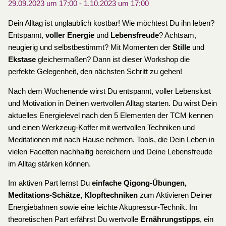
29.09.2023 um 17:00
-
1.10.2023 um 17:00
Dein Alltag ist unglaublich kostbar! Wie möchtest Du ihn leben?
Entspannt,
voller Energie
und
Lebensfreude
? Achtsam,
neugierig und selbstbestimmt? Mit Momenten der
Stille
und
Ekstase
gleichermaßen? Dann ist dieser Workshop die
perfekte Gelegenheit, den nächsten Schritt zu gehen!
Nach dem Wochenende wirst Du entspannt, voller Lebenslust
und Motivation in Deinen wertvollen Alltag starten. Du wirst Dein
aktuelles Energielevel nach den 5 Elementen der TCM kennen
und einen Werkzeug-Koffer mit wertvollen Techniken und
Meditationen mit nach Hause nehmen. Tools, die Dein Leben in
vielen Facetten nachhaltig bereichern und Deine Lebensfreude
im Alltag stärken können.
Im aktiven Part lernst Du
einfache Qigong-Übungen,
Meditations-Schätze, Klopftechniken
zum Aktivieren Deiner
Energiebahnen sowie eine leichte Akupressur-Technik. Im
theoretischen Part erfährst Du wertvolle
Ernährungstipps
, ein