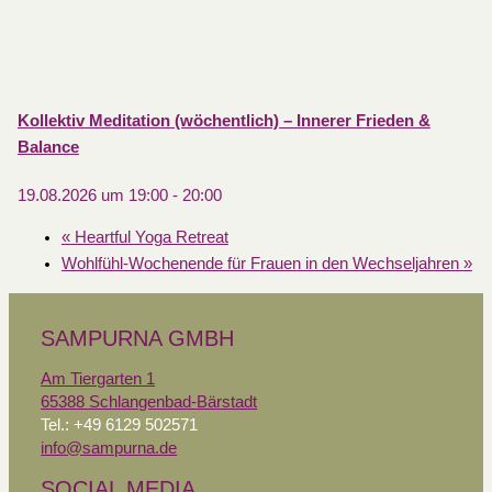
Kollektiv Meditation (wöchentlich) – Innerer Frieden &
Balance
19.08.2026 um 19:00
-
20:00
«
Heartful Yoga Retreat
Wohlfühl-Wochenende für Frauen in den Wechseljahren
»
SAMPURNA GMBH
Am Tiergarten 1
65388 Schlangenbad-Bärstadt
Tel.: +49 6129 502571
info@sampurna.de
SOCIAL MEDIA