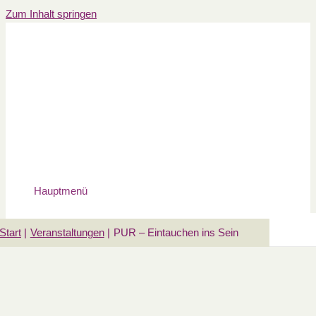
Zum Inhalt springen
Hauptmenü
Start
Veranstaltungen
PUR – Eintauchen ins Sein