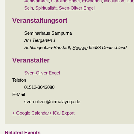
Achtsamkeit
,
Caroline Engel
,
Erwachen
,
Meditation
,
Pur
Sein
,
Spiritualität
,
Sven-Oliver Engel
Veranstaltungsort
Seminarhaus Sampurna
Am Tiergarten 1
Schlangenbad-Bärstadt
,
Hessen
65388
Deutschland
Veranstalter
Sven-Oliver Engel
Telefon
01512-3043080
E-Mail
sven-oliver@nirmalayoga.de
+ Google Calendar
+ iCal Export
Related Events