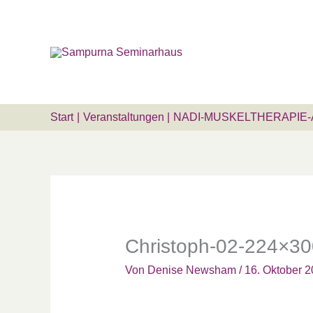
Zum
Suchen …
Inhalt
springen
Start
Veranstaltungen
NADI-MUSKELTHERAPIE-
Christoph-02-224×30
Von
Denise Newsham
/
16. Oktober 