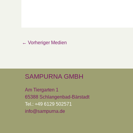
←
Vorheriger Medien
SAMPURNA GMBH
Am Tiergarten 1
65388 Schlangenbad-Bärstadt
Tel.: +49 6129 502571
info@sampurna.de