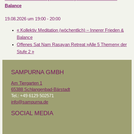
Balance
19.08.2026 um 19:00
-
20:00
«
Kollektiv Meditation (wöchentlich) – Innerer Frieden &
Balance
Offenes Sat Nam Rasayan Retreat »Alle 5 Themen« der
Stufe 2
»
SAMPURNA GMBH
Am Tiergarten 1
65388 Schlangenbad-Bärstadt
Tel.: +49 6129 502571
info@sampurna.de
SOCIAL MEDIA