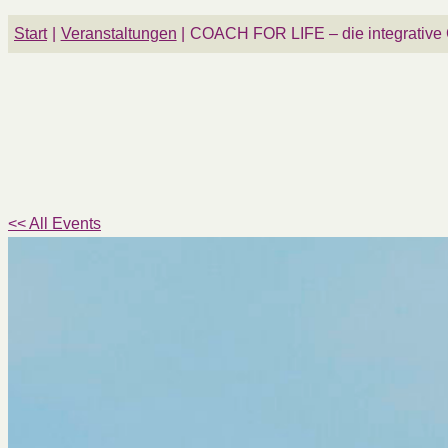
Start
Veranstaltungen
COACH FOR LIFE – die integrative
<< All Events