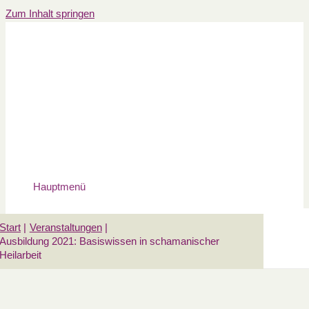
Zum Inhalt springen
Hauptmenü
Start
Veranstaltungen
Ausbildung 2021: Basiswissen in schamanischer
Heilarbeit