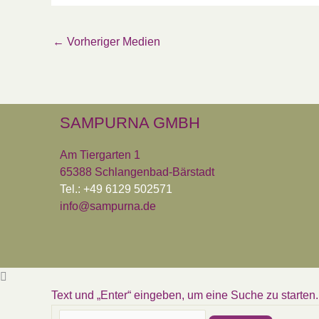
←
Vorheriger Medien
SAMPURNA GMBH
Am Tiergarten 1
65388 Schlangenbad-Bärstadt
Tel.: +49 6129 502571
info@sampurna.de
Text und „Enter“ eingeben, um eine Suche zu starten.