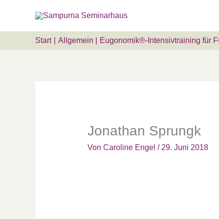
Zum
Suchen …
Inhalt
springen
Start
Allgemein
Eugonomik®-Intensivtraining für F
Jonathan Sprungk
Von
Caroline Engel
/
29. Juni 2018