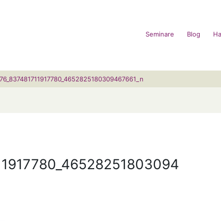
Seminare
Blog
Ha
76_837481711917780_4652825180309467661_n
11917780_46528251803094