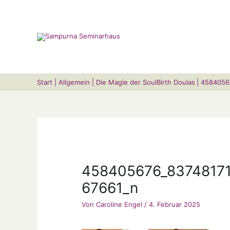
Zum
Suchen …
Inhalt
springen
Start
Allgemein
Die Magie der SoulBirth Doulas
4584056
458405676_8374817
67661_n
Von
Caroline Engel
/
4. Februar 2025