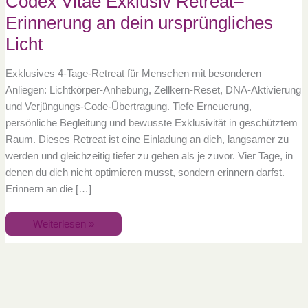
Codex Vitae Exklusiv Retreat–
Erinnerung
an
Erinnerung an dein ursprüngliches
dein
ursprüngliches
Licht
Licht
Exklusives 4-Tage-Retreat für Menschen mit besonderen
Anliegen: Lichtkörper-Anhebung, Zellkern-Reset, DNA-Aktivierung
und Verjüngungs-Code-Übertragung. Tiefe Erneuerung,
persönliche Begleitung und bewusste Exklusivität in geschütztem
Raum. Dieses Retreat ist eine Einladung an dich, langsamer zu
werden und gleichzeitig tiefer zu gehen als je zuvor. Vier Tage, in
denen du dich nicht optimieren musst, sondern erinnern darfst.
Erinnern an die […]
Weiterlesen »