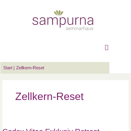
Zum
Suchen …
Hauptm
Inhalt
springen
Start
Zellkern-Reset
Zellkern-Reset
Codex
Vitae
Exklusiv
Retreat–