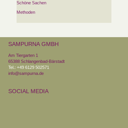
Schöne Sachen
Methoden
SAMPURNA GMBH
Am Tiergarten 1
65388 Schlangenbad-Bärstadt
Tel.: +49 6129 502571
info@sampurna.de
SOCIAL MEDIA