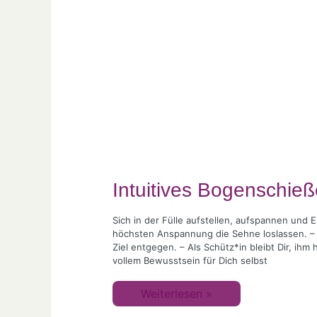
–
Aus
der
Fülle
ins
Ziel
Intuitives Bogenschieße
Sich in der Fülle aufstellen, aufspannen und
höchsten Anspannung die Sehne loslassen. – D
Ziel entgegen. – Als Schütz*in bleibt Dir, ih
vollem Bewusstsein für Dich selbst
Weiterlesen »