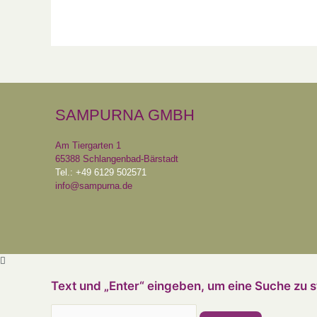
SAMPURNA GMBH
Am Tiergarten 1
65388 Schlangenbad-Bärstadt
Tel.: +49 6129 502571
info@sampurna.de
Text und „Enter“ eingeben, um eine Suche zu s