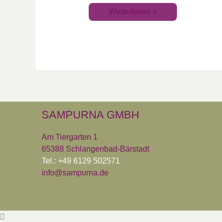
Weiterlesen »
SAMPURNA GMBH
Am Tiergarten 1
65388 Schlangenbad-Bärstadt
Tel.: +49 6129 502571
info@sampurna.de