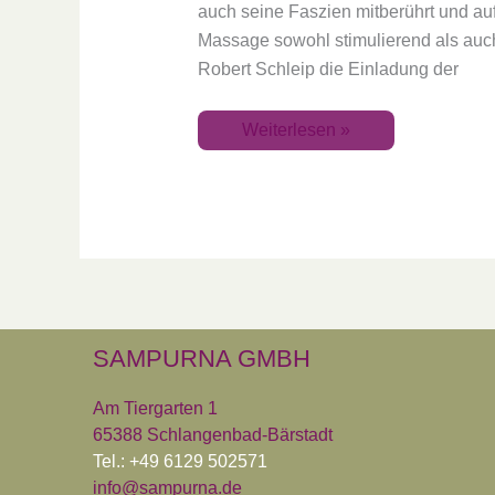
auch seine Faszien mitberührt und au
Massage sowohl stimulierend als auch 
Robert Schleip die Einladung der
Weiterlesen »
SAMPURNA GMBH
Am Tiergarten 1
65388 Schlangenbad-Bärstadt
Tel.: +49 6129 502571
info@sampurna.de