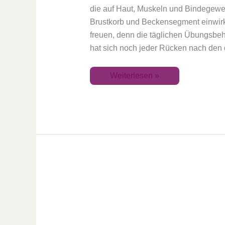
die auf Haut, Muskeln und Bindegeweb
Brustkorb und Beckensegment einwirk
freuen, denn die täglichen Übungsbe
hat sich noch jeder Rücken nach den d
Weiterlesen »
Faszination
Faszien
–
Fortbildung
für
TouchLife