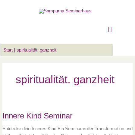
Zum
Suchen …
Hauptm
Inhalt
springen
Start
spiritualität. ganzheit
spiritualität. ganzheit
Innere
Kind
Seminar
Innere Kind Seminar
Entdecke dein Inneres Kind Ein Seminar voller Transformation und