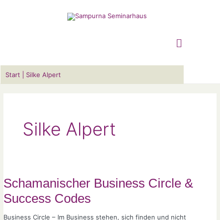
Zum
Suchen …
Inhalt
Hauptm
springen
Start
Silke Alpert
Silke Alpert
Schamanischer
Business
Circle
&
Schamanischer Business Circle &
Success
Codes
Success Codes
Business Circle – Im Business stehen, sich finden und nicht