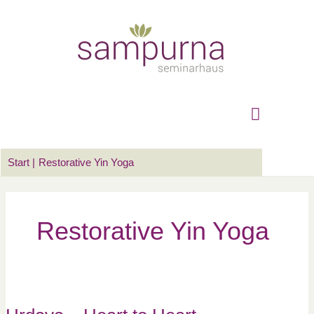
Zum
Suchen …
Hauptm
Inhalt
springen
Start
Restorative Yin Yoga
Restorative Yin Yoga
Hrdaya
–
Heart
to