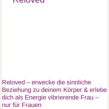
Reloved
–
erwecke
die
sinnliche
Beziehung
zu
deinem
Körper
&
erlebe
dich
als
Energie
vibrierende
Frau
–
nur
für
Frauen
Reloved – erwecke die sinnliche
Beziehung zu deinem Körper & erlebe
dich als Energie vibrierende Frau –
nur für Frauen