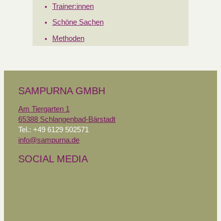
Trainer:innen
Schöne Sachen
Methoden
SAMPURNA GMBH
Am Tiergarten 1
65388 Schlangenbad-Bärstadt
Tel.: +49 6129 502571
info@sampurna.de
SOCIAL MEDIA