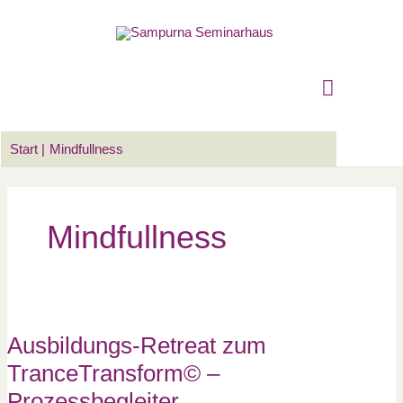
Zum
Suchen …
Hauptm
Inhalt
springen
Start
Mindfullness
Mindfullness
Ausbildungs-
Retreat
zum
TranceTransform©
Ausbildungs-Retreat zum
–
Prozessbegleiter
TranceTransform© –
Prozessbegleiter