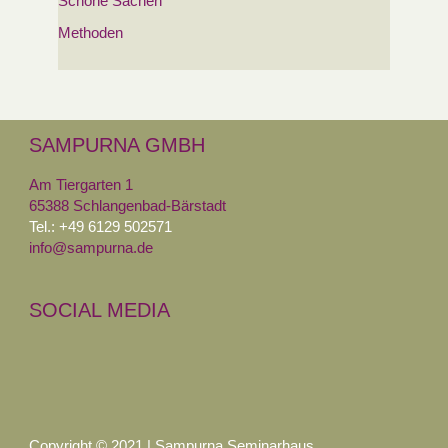
Schöne Sachen
Methoden
SAMPURNA GMBH
Am Tiergarten 1
65388 Schlangenbad-Bärstadt
Tel.: +49 6129 502571
info@sampurna.de
SOCIAL MEDIA
Copyright © 2021 | Sampurna Seminarhaus