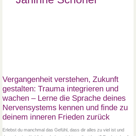
Vergangenheit
verstehen,
Zukunft
gestalten:
Trauma
integrieren
und
wachen
–
Lerne
die
Sprache
deines
Nervensystems
Vergangenheit verstehen, Zukunft
kennen
und
gestalten: Trauma integrieren und
finde
zu
deinem
wachen – Lerne die Sprache deines
inneren
Frieden
Nervensystems kennen und finde zu
zurück
deinem inneren Frieden zurück
Erlebst du manchmal das Gefühl, dass dir alles zu viel ist und