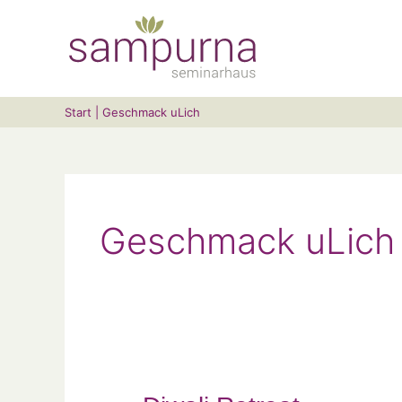
Zum
Suchen …
Inhalt
springen
Start
Geschmack uLich
Geschmack uLich
Diwali
Retreat