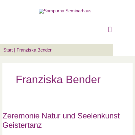
Zum
Suchen …
Hauptm
Inhalt
springen
Start
Franziska Bender
Franziska Bender
Zeremonie
Natur
und
Seelenkunst
Zeremonie Natur und Seelenkunst
Geistertanz
Geistertanz