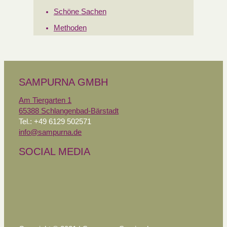
Schöne Sachen
Methoden
SAMPURNA GMBH
Am Tiergarten 1
65388 Schlangenbad-Bärstadt
Tel.: +49 6129 502571
info@sampurna.de
SOCIAL MEDIA