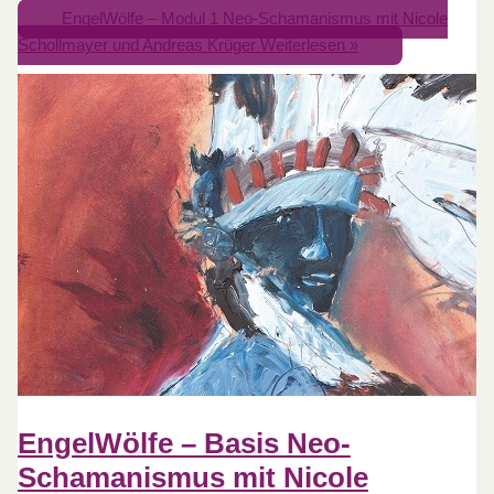
EngelWölfe – Modul 1 Neo-Schamanismus mit Nicole
Schollmayer und Andreas Krüger
Weiterlesen »
EngelWölfe – Basis Neo-
Schamanismus mit Nicole