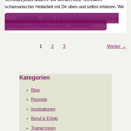
schamanischer Heilarbeit mit Dir üben und selbst erfahren. Wir
EngelWölfe – Modul 1 Neo-Schamanismus mit Nicole
Schollmayer und Andreas Krüger
Weiterlesen »
1
2
3
Weiter
→
Kategorien
Blog
Rezepte
Inspirationen
Beruf & Erfolg
Trainer:innen