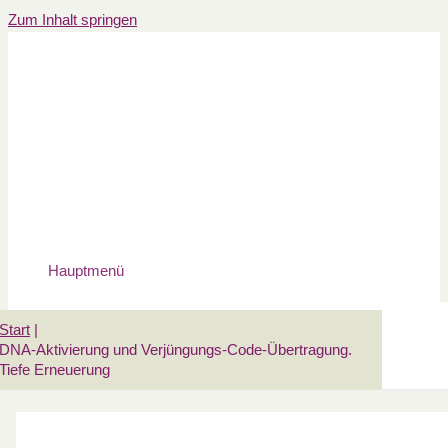
Zum Inhalt springen
Hauptmenü
Start
DNA-Aktivierung und Verjüngungs-Code-Übertragung.
Tiefe Erneuerung