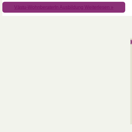
Vāstu-WohnberaterIn Ausbildung
Weiterlesen »