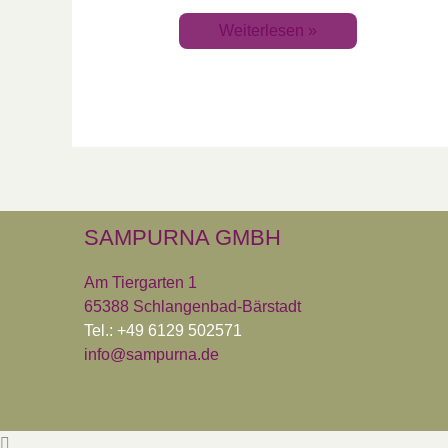
Weiterlesen »
SAMPURNA GMBH
Am Tiergarten 1
65388 Schlangenbad-Bärstadt
Tel.: +49 6129 502571
info@sampurna.de