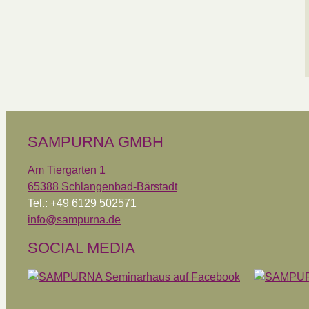
SAMPURNA GMBH
Am Tiergarten 1
65388 Schlangenbad-Bärstadt
Tel.: +49 6129 502571
info@sampurna.de
SOCIAL MEDIA