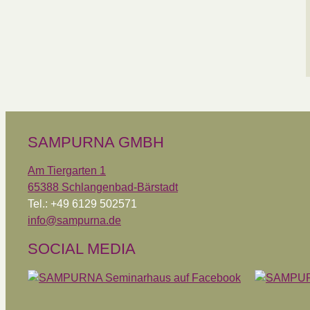
SAMPURNA GMBH
Am Tiergarten 1
65388 Schlangenbad-Bärstadt
Tel.: +49 6129 502571
info@sampurna.de
SOCIAL MEDIA