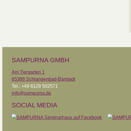
SAMPURNA GMBH
Am Tiergarten 1
65388 Schlangenbad-Bärstadt
Tel.: +49 6129 502571
info@sampurna.de
SOCIAL MEDIA