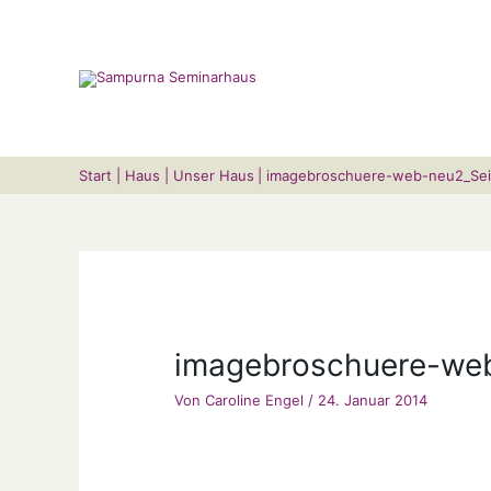
Zum
Suchen …
Inhalt
springen
Start
Haus
Unser Haus
imagebroschuere-web-neu2_Seit
imagebroschuere-web
Von
Caroline Engel
/
24. Januar 2014