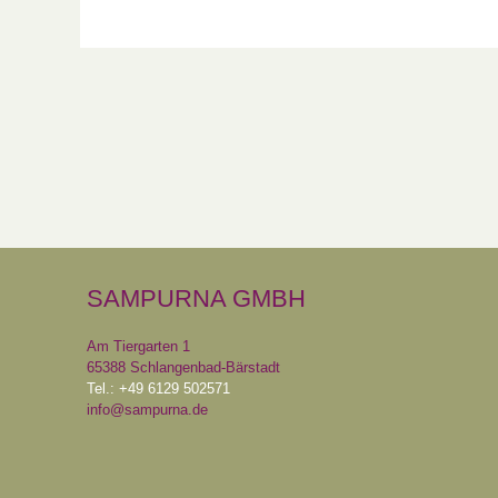
SAMPURNA GMBH
Am Tiergarten 1
65388 Schlangenbad-Bärstadt
Tel.: +49 6129 502571
info@sampurna.de