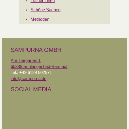
Trainer:innen
Schöne Sachen
Methoden
SAMPURNA GMBH
Am Tiergarten 1
65388 Schlangenbad-Bärstadt
Tel.: +49 6129 502571
info@sampurna.de
SOCIAL MEDIA