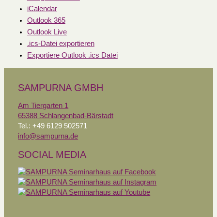
iCalendar
Outlook 365
Outlook Live
.ics-Datei exportieren
Exportiere Outlook .ics Datei
SAMPURNA GMBH
Am Tiergarten 1
65388 Schlangenbad-Bärstadt
Tel.: +49 6129 502571
info@sampurna.de
SOCIAL MEDIA