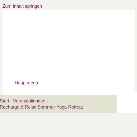
Zum Inhalt springen
Hauptmenü
Start
Veranstaltungen
Recharge & Relax Sommer-Yoga-Retreat