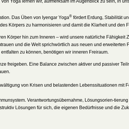
on Yoga lernen wir, aufmerksam im Augenblick zu sein, in uns
®
ation. Das Üben von Iyengar Yoga
fördert Erdung, Stabilität u
s Körpers zu harmonisieren und damit die Klarheit und den Fr
n Körper hin zum Inneren – wird unsere natürliche Fähigkeit Z
uzutrauen und die Welt sprichwörtlich aus neuen und erweiterte
entfalten zu können, benötigen wir inneren Freiraum.
ze freigeben. Eine Balance zwischen aktiver und passiver Tei
auen.
ältigung von Krisen und belastenden Lebenssituationen mit Fo
Immunsystem. Verantwortungsübernahme, Lösungsorien-tierung 
nstruktiv Lösungen für sich, die eigenen Bedürfnisse und die Zuk