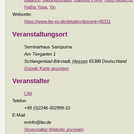
Balance
,
Bildungsurlaub
,
Gabriele Pohly
,
Gleichgewicht
,
Hatha Yoga
,
Yin
Webseite:
https://www.liw-ev.de/detailev/&event=45311
Veranstaltungsort
Seminarhaus Sampurna
Am Tiergarten 1
Schlangenbad-Bärstadt
,
Hessen
65388
Deutschland
Google Karte anzeigen
Veranstalter
LIW
Telefon
+49 (0)2246-302999-10
E-Mail
evinfo@liw.de
Veranstalter-Website anzeigen