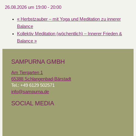
26.08.2026 um 19:00
-
20:00
«
Herbstzauber – mit Yoga und Meditation zu innerer
Balance
Kollektiv Meditation (wöchentlich) – Innerer Frieden &
Balance
»
SAMPURNA GMBH
Am Tiergarten 1
65388 Schlangenbad-Bärstadt
Tel.: +49 6129 502571
info@sampurna.de
SOCIAL MEDIA