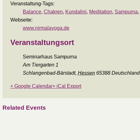
Veranstaltung-Tags:
Balance
,
Chakren
,
Kundalini
,
Meditation
,
Sampurna
Webseite:
www.nirmalayoga.de
Veranstaltungsort
Seminarhaus Sampurna
Am Tiergarten 1
Schlangenbad-Bärstadt
,
Hessen
65388
Deutschland
+ Google Calendar
+ iCal Export
Related Events