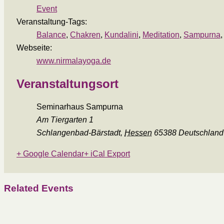
Event
Veranstaltung-Tags:
Balance
,
Chakren
,
Kundalini
,
Meditation
,
Sampurna
Webseite:
www.nirmalayoga.de
Veranstaltungsort
Seminarhaus Sampurna
Am Tiergarten 1
Schlangenbad-Bärstadt
,
Hessen
65388
Deutschland
+ Google Calendar
+ iCal Export
Related Events