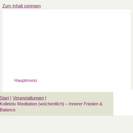
Zum Inhalt springen
Hauptmenü
Start
Veranstaltungen
Kollektiv Meditation (wöchentlich) – Innerer Frieden &
Balance