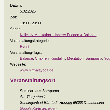
Datum:
5.02.2025
Zeit:
19:00 - 20:00
Serien:
Kollektiv Meditation – Innerer Frieden & Balance
Veranstaltungskategorie:
Event
Veranstaltung-Tags:
Balance
,
Chakren
,
Kundalini
,
Meditation
,
Sampurna
,
Yo
Webseite:
www.nirmalayoga.de
Veranstaltungsort
Seminarhaus Sampurna
Am Tiergarten 1
Schlangenbad-Bärstadt
,
Hessen
65388
Deutschland
Google Karte anzeigen