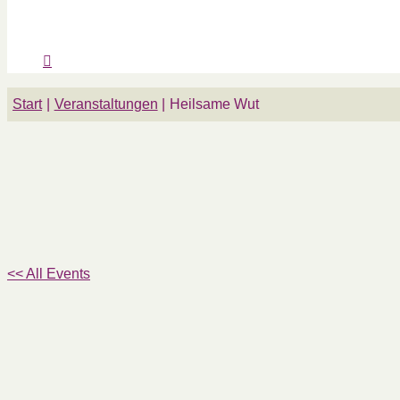
Start
Veranstaltungen
Heilsame Wut
<< All Events