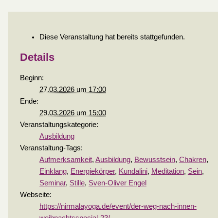
Diese Veranstaltung hat bereits stattgefunden.
Details
Beginn:
27.03.2026 um 17:00
Ende:
29.03.2026 um 15:00
Veranstaltungskategorie:
Ausbildung
Veranstaltung-Tags:
Aufmerksamkeit
,
Ausbildung
,
Bewusstsein
,
Chakren
,
Einklang
,
Energiekörper
,
Kundalini
,
Meditation
,
Sein
,
Seminar
,
Stille
,
Sven-Oliver Engel
Webseite:
https://nirmalayoga.de/event/der-weg-nach-innen-