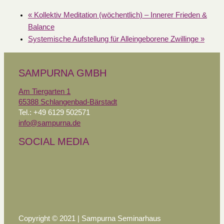
«
Kollektiv Meditation (wöchentlich) – Innerer Frieden &
Balance
Systemische Aufstellung für Alleingeborene Zwillinge
»
SAMPURNA GMBH
Am Tiergarten 1
65388 Schlangenbad-Bärstadt
Tel.: +49 6129 502571
info@sampurna.de
SOCIAL MEDIA
Copyright © 2021 | Sampurna Seminarhaus