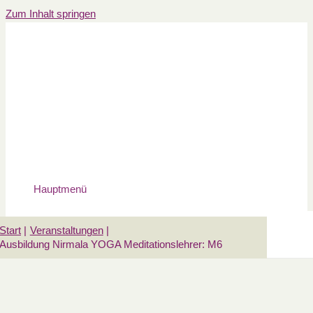
Zum Inhalt springen
Hauptmenü
Start
Veranstaltungen
Ausbildung Nirmala YOGA Meditationslehrer: M6