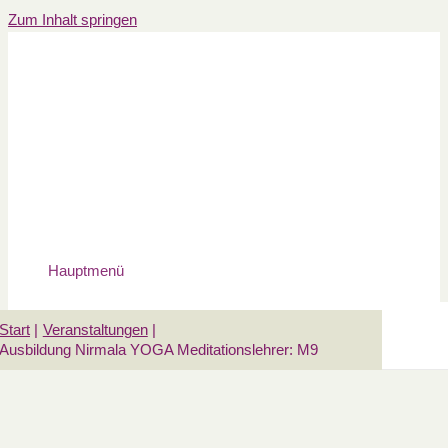
Zum Inhalt springen
Hauptmenü
Start
Veranstaltungen
Ausbildung Nirmala YOGA Meditationslehrer: M9