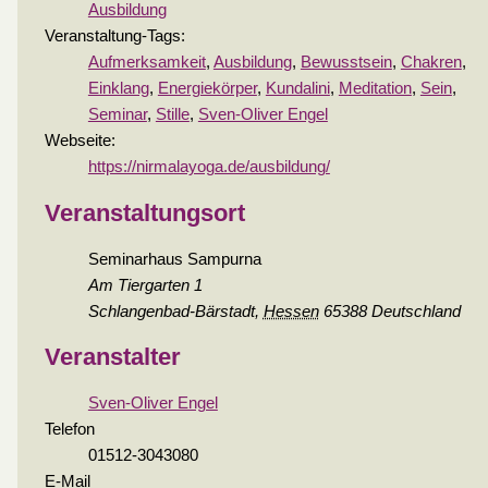
Ausbildung
Veranstaltung-Tags:
Aufmerksamkeit
,
Ausbildung
,
Bewusstsein
,
Chakren
,
Einklang
,
Energiekörper
,
Kundalini
,
Meditation
,
Sein
,
Seminar
,
Stille
,
Sven-Oliver Engel
Webseite:
https://nirmalayoga.de/ausbildung/
Veranstaltungsort
Seminarhaus Sampurna
Am Tiergarten 1
Schlangenbad-Bärstadt
,
Hessen
65388
Deutschland
Veranstalter
Sven-Oliver Engel
Telefon
01512-3043080
E-Mail