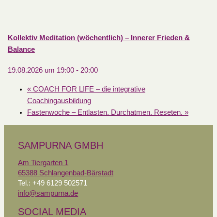
Kollektiv Meditation (wöchentlich) – Innerer Frieden &
Balance
19.08.2026 um 19:00
-
20:00
«
COACH FOR LIFE – die integrative
Coachingausbildung
Fastenwoche – Entlasten. Durchatmen. Reseten.
»
SAMPURNA GMBH
Am Tiergarten 1
65388 Schlangenbad-Bärstadt
Tel.: +49 6129 502571
info@sampurna.de
SOCIAL MEDIA